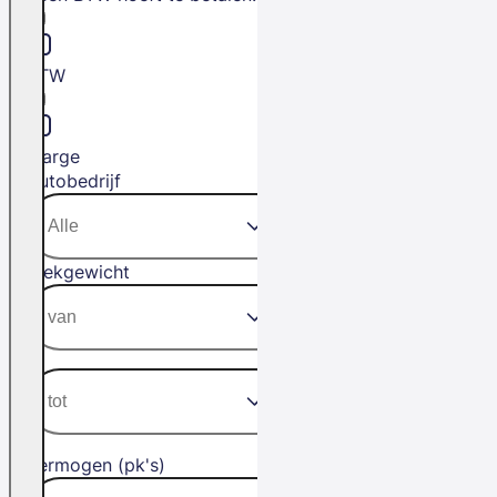
BTW
Marge
Autobedrijf
Trekgewicht
Vermogen (pk's)