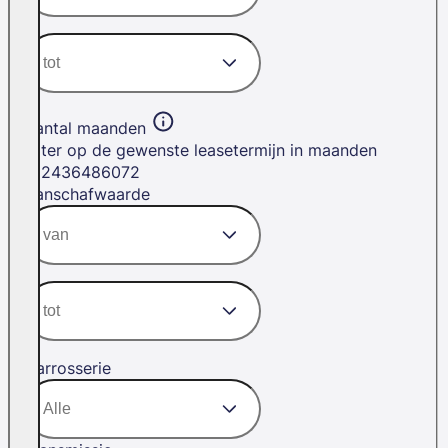
Aantal maanden
Filter op de gewenste leasetermijn in maanden
12
24
36
48
60
72
Aanschafwaarde
Carrosserie