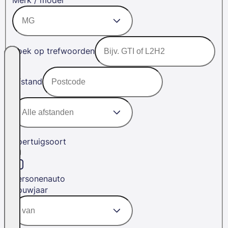
Merk / model
Zoek op trefwoorden
Afstand
Voertuigsoort
Personenauto
Bouwjaar