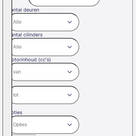
Aantal deuren
Aantal cilinders
Motorinhoud (cc's)
Opties