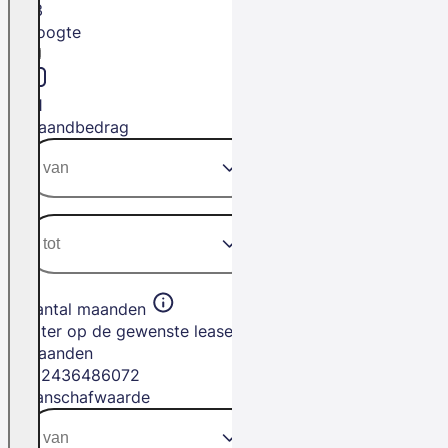
L3
Hoogte
H1
Maandbedrag
Aantal maanden
Filter op de gewenste leasetermijn in
maanden
12
24
36
48
60
72
Aanschafwaarde