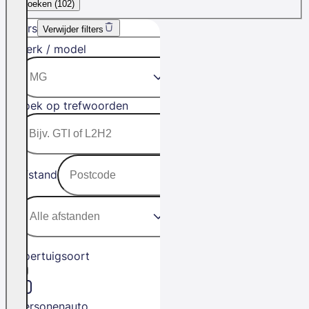
Zoeken (
102
)
Filters
Verwijder filters
Merk / model
Zoek op trefwoorden
Afstand
Voertuigsoort
Personenauto