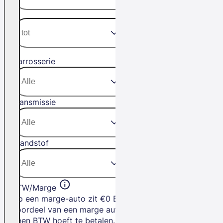
Carrosserie
Transmissie
Brandstof
BTW/Marge
Op een marge-auto zit €0 BTW. Het
voordeel van een marge auto is dat je
geen BTW hoeft te betalen.