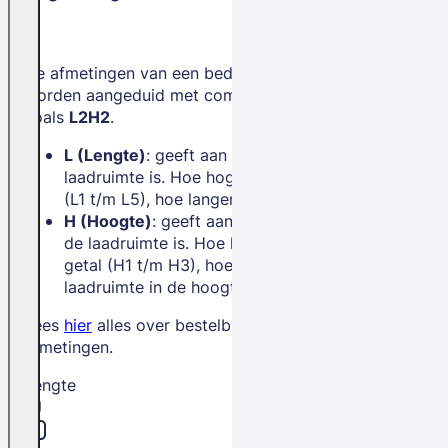
De afmetingen van een bedrijfswagen
worden aangeduid met combinaties
zoals
L2H2
.
L (Lengte)
: geeft aan hoe lang de
laadruimte is. Hoe hoger het getal
(L1 t/m L5), hoe langer de bus.
H (Hoogte)
: geeft aan hoe hoog
de laadruimte is. Hoe hoger het
getal (H1 t/m H3), hoe meer
laadruimte in de hoogte.
Lees
hier
alles over bestelbus
afmetingen.
Lengte