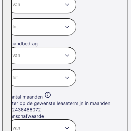
Maandbedrag
Aantal maanden
Filter op de gewenste leasetermijn in maanden
12
24
36
48
60
72
Aanschafwaarde