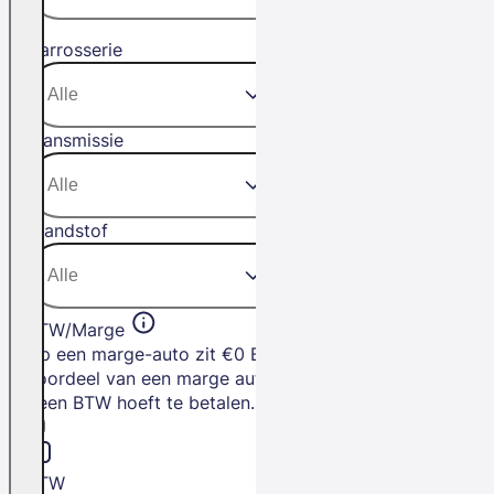
Carrosserie
Transmissie
Brandstof
BTW/Marge
Op een marge-auto zit €0 BTW. Het
voordeel van een marge auto is dat je
geen BTW hoeft te betalen.
BTW