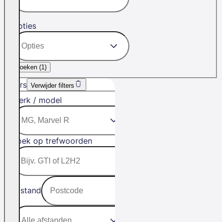
Opties
Zoeken (
1
)
Filters
Verwijder filters
Merk / model
Zoek op trefwoorden
Afstand