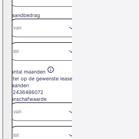
Maandbedrag
Aantal maanden
Filter op de gewenste leasetermijn in
maanden
12
24
36
48
60
72
Aanschafwaarde