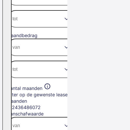
Maandbedrag
Aantal maanden
Filter op de gewenste leasetermijn in
maanden
12
24
36
48
60
72
Aanschafwaarde