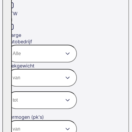
BTW
Marge
Autobedrijf
Trekgewicht
Vermogen (pk's)