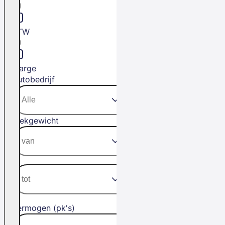
BTW
Marge
Autobedrijf
Trekgewicht
Vermogen (pk's)