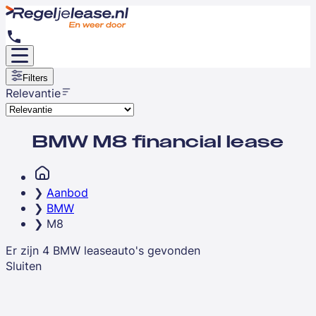
Filters
Relevantie
BMW M8 financial lease
Aanbod
BMW
M8
Er zijn
4
BMW
leaseauto's
gevonden
Sluiten