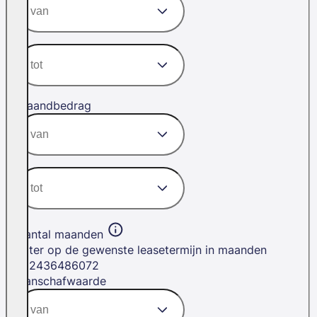
Maandbedrag
Aantal maanden
Filter op de gewenste leasetermijn in maanden
12
24
36
48
60
72
Aanschafwaarde