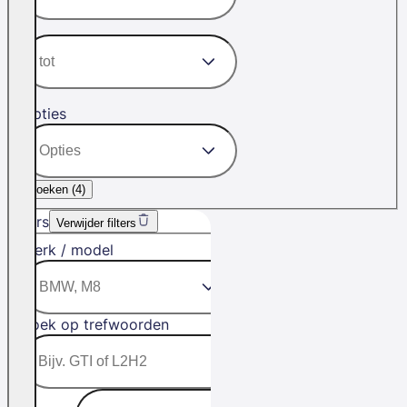
Opties
Zoeken (
4
)
Filters
Verwijder filters
Merk / model
Zoek op trefwoorden