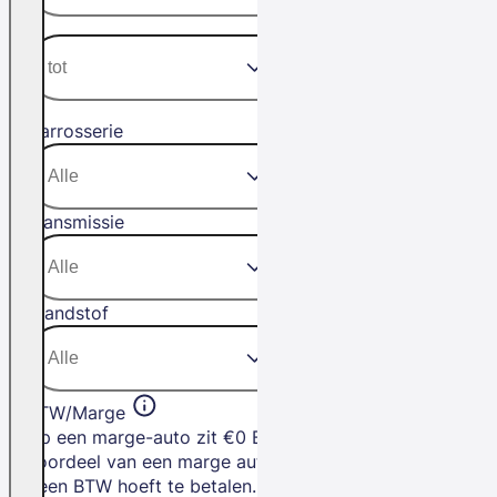
Carrosserie
Transmissie
Brandstof
BTW/Marge
Op een marge-auto zit €0 BTW. Het
voordeel van een marge auto is dat je
geen BTW hoeft te betalen.