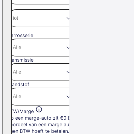
Carrosserie
Transmissie
Brandstof
BTW/Marge
Op een marge-auto zit €0 BTW. Het
voordeel van een marge auto is dat je
geen BTW hoeft te betalen.