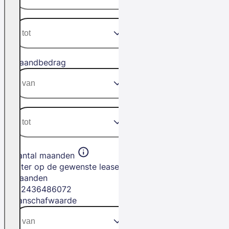
Maandbedrag
Aantal maanden
Filter op de gewenste leasetermijn in
maanden
12
24
36
48
60
72
Aanschafwaarde