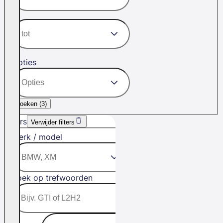
Opties
Zoeken (
3
)
Filters
Verwijder filters
Merk / model
Zoek op trefwoorden