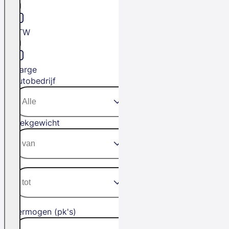
BTW
Marge
Autobedrijf
Trekgewicht
Vermogen (pk's)