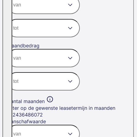
Maandbedrag
Aantal maanden
Filter op de gewenste leasetermijn in maanden
12
24
36
48
60
72
Aanschafwaarde