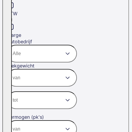
BTW
Marge
Autobedrijf
Trekgewicht
Vermogen (pk's)