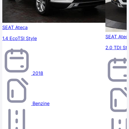
SEAT Ateca
SEAT Atec
1.4 EcoTSI Style
2.0 TDI St
2018
Benzine