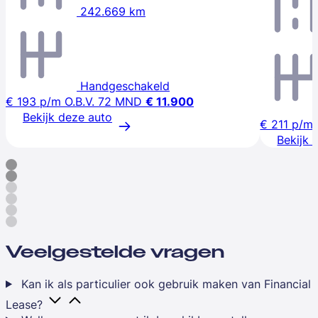
242.669 km
Handgeschakeld
€ 193
p/m
O.B.V. 72 MND
€ 11.900
Bekijk deze auto
€ 211
p/m
Bekijk 
Veelgestelde vragen
Kan ik als particulier ook gebruik maken van Financial
Lease?