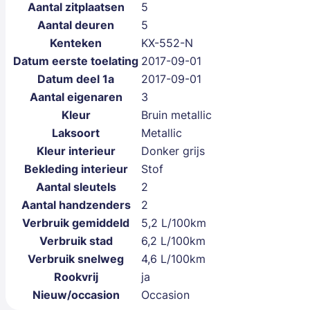
Aantal zitplaatsen
5
Aantal deuren
5
Kenteken
KX-552-N
Datum eerste toelating
2017-09-01
Datum deel 1a
2017-09-01
Aantal eigenaren
3
Kleur
Bruin metallic
Laksoort
Metallic
Kleur interieur
Donker grijs
Bekleding interieur
Stof
Aantal sleutels
2
Aantal handzenders
2
Verbruik gemiddeld
5,2 L/100km
Verbruik stad
6,2 L/100km
Verbruik snelweg
4,6 L/100km
Rookvrij
ja
Nieuw/occasion
Occasion