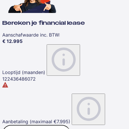
Bereken je financial lease
Aanschafwaarde inc. BTW
:
€
12.995
Looptijd (maanden)
12
24
36
48
60
72
Aanbetaling (maximaal €7.995)