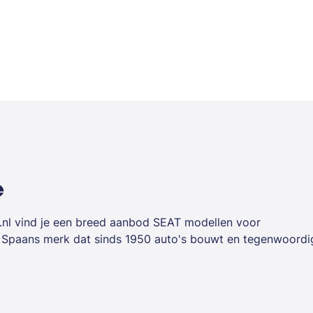
e
se.nl vind je een breed aanbod SEAT modellen voor
n Spaans merk dat sinds 1950 auto's bouwt en tegenwoordi
end om sportief design, praktische inrichting en een
rijd je in een SEAT zonder grote investering vooraf en
renteaftrek.