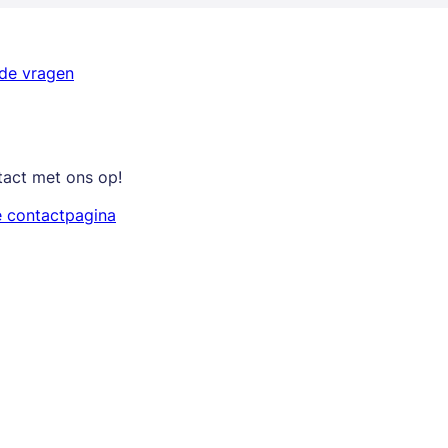
lde vragen
tact met ons op!
e contactpagina