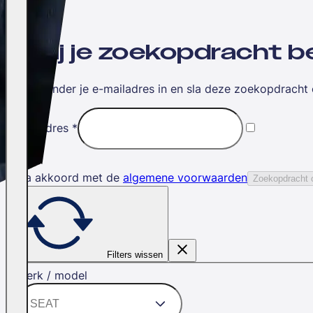
Wil jij je zoekopdracht
Vul hieronder je e-mailadres in en sla deze zoekopdracht 
E-mailadres
*
Ik ga akkoord met de
algemene voorwaarden
Zoekopdracht 
Filters wissen
Merk / model