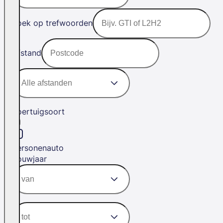
Zoek op trefwoorden
Afstand
Voertuigsoort
Personenauto
Bouwjaar