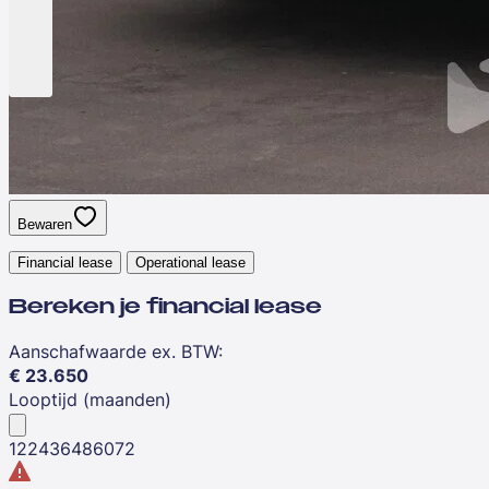
Bewaren
Financial lease
Operational lease
Bereken je financial lease
Aanschafwaarde ex. BTW
:
€
23.650
Looptijd (maanden)
12
24
36
48
60
72