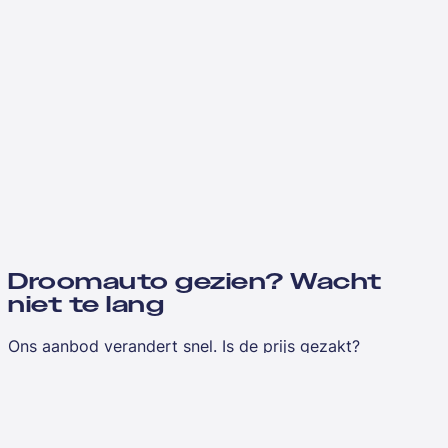
Droomauto gezien? Wacht
niet te lang
Ons aanbod verandert snel. Is de prijs gezakt?
Vergelijkbaar aanbod toegevoegd?
Laat je e-mailadres achter en je hoort het als eerste
wanneer we updates hebben over jouw favorieten.