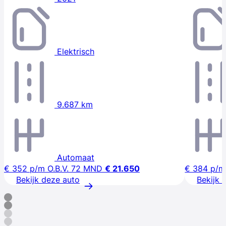
Elektrisch
9.687 km
Automaat
€ 352
p/m
O.B.V. 72 MND
€ 21.650
€ 384
p/m
Bekijk deze auto
Bekijk 