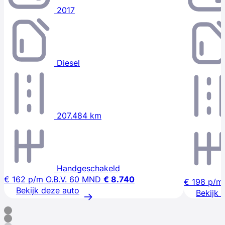
2017
Diesel
207.484 km
Handgeschakeld
€ 162
p/m
O.B.V. 60 MND
€ 8.740
€ 198
p/m
Bekijk deze auto
Bekijk 