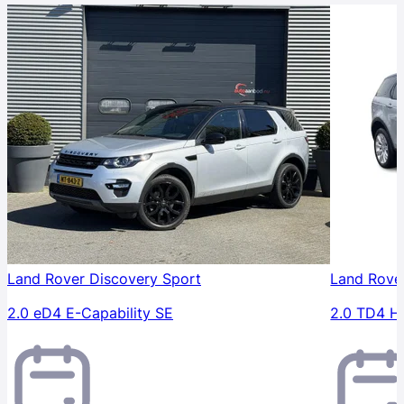
Land Rover Discovery Sport
Land Rove
2.0 eD4 E-Capability SE
2.0 TD4 H