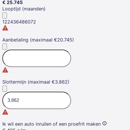
€
25.745
Looptijd (maanden)
12
24
36
48
60
72
Aanbetaling (maximaal €20.745)
Slottermijn (maximaal €3.862)
Ik wil een auto inruilen of een proefrit maken