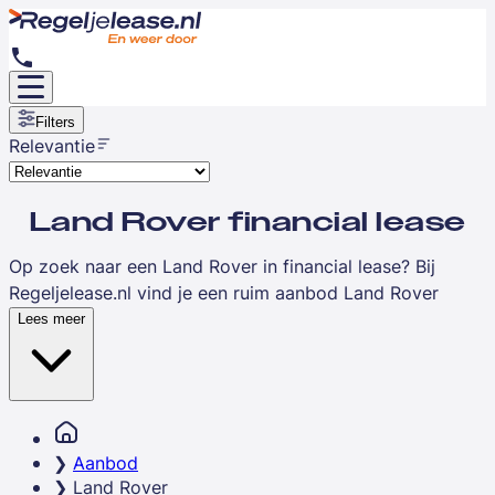
Filters
Relevantie
Land Rover financial lease
Op zoek naar een Land Rover in financial lease? Bij
Regeljelease.nl vind je een ruim aanbod Land Rover
modellen voor ondernemers, zoals de Defender, Range
Lees meer
Rover en Discovery. Land Rover is van oorsprong een
Brits merk dat sinds 1948 staat voor robuustheid,
terreinvermogen en luxe. Met financial lease rijd je een
Land Rover zonder grote investering vooraf en profiteer
je van fiscale voordelen zoals btw-teruggave en
Aanbod
renteaftrek.
Land Rover