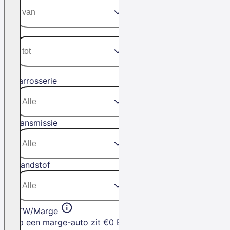
Carrosserie
Transmissie
Brandstof
BTW/Marge
Op een marge-auto zit €0 BTW. Het