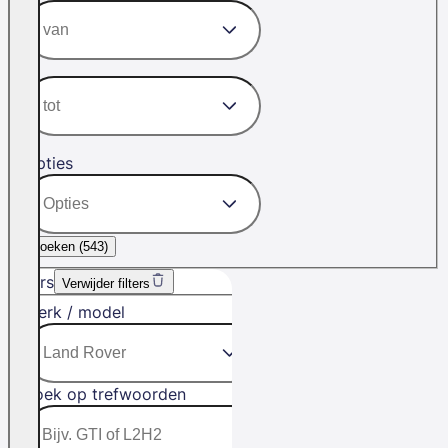
Opties
Zoeken (
543
)
Filters
Verwijder filters
Merk / model
Zoek op trefwoorden