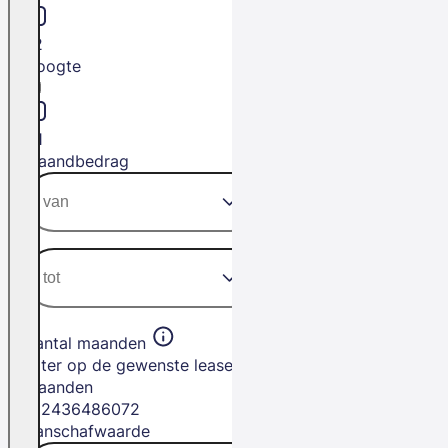
L2
Hoogte
H1
Maandbedrag
Aantal maanden
Filter op de gewenste leasetermijn in
maanden
12
24
36
48
60
72
Aanschafwaarde