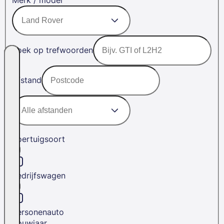
Merk / model
Zoek op trefwoorden
Afstand
Voertuigsoort
Bedrijfswagen
Personenauto
Bouwjaar