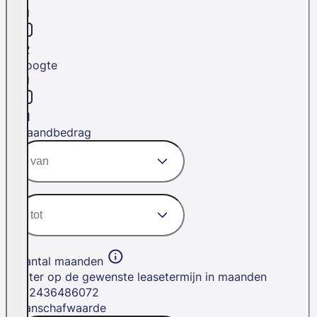
L2
Hoogte
H1
Maandbedrag
Aantal maanden
Filter op de gewenste leasetermijn in maanden
12
24
36
48
60
72
Aanschafwaarde