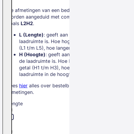
De afmetingen van een bedrijfswagen
worden aangeduid met combinaties
zoals
L2H2
.
L (Lengte)
: geeft aan hoe lang de
laadruimte is. Hoe hoger het getal
(L1 t/m L5), hoe langer de bus.
H (Hoogte)
: geeft aan hoe hoog
de laadruimte is. Hoe hoger het
getal (H1 t/m H3), hoe meer
laadruimte in de hoogte.
Lees
hier
alles over bestelbus
afmetingen.
Lengte
L1