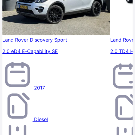
Land Rover Discovery Sport
Land Rove
2.0 eD4 E-Capability SE
2.0 TD4 H
2017
Diesel