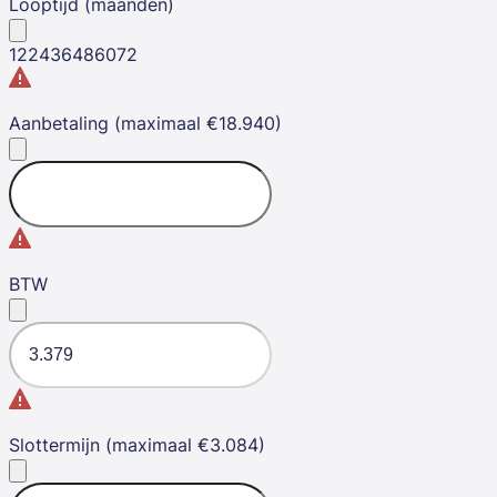
Looptijd (maanden)
12
24
36
48
60
72
Aanbetaling (maximaal €18.940)
BTW
Slottermijn (maximaal €3.084)