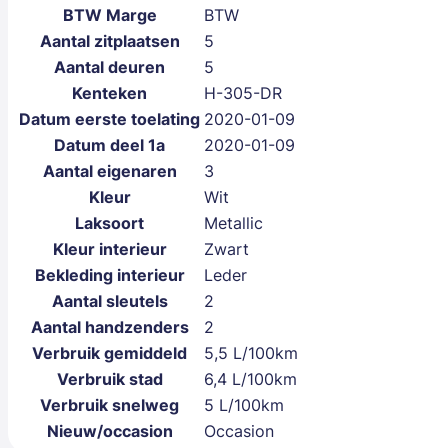
BTW Marge
BTW
Aantal zitplaatsen
5
Aantal deuren
5
Kenteken
H-305-DR
Datum eerste toelating
2020-01-09
Datum deel 1a
2020-01-09
Aantal eigenaren
3
Kleur
Wit
Laksoort
Metallic
Kleur interieur
Zwart
Bekleding interieur
Leder
Aantal sleutels
2
Aantal handzenders
2
Verbruik gemiddeld
5,5 L/100km
Verbruik stad
6,4 L/100km
Verbruik snelweg
5 L/100km
Nieuw/occasion
Occasion