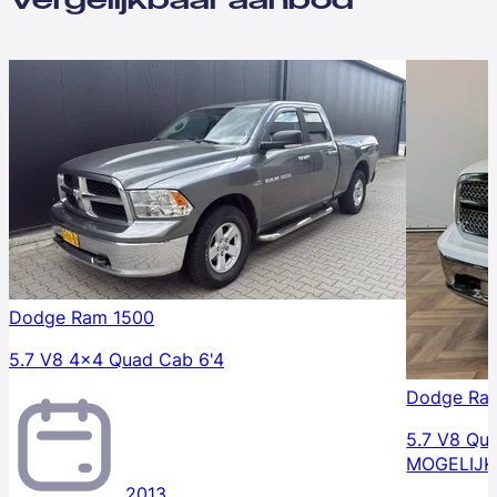
Dodge Ram 1500
5.7 V8 4x4 Quad Cab 6'4
Dodge Ra
5.7 V8 Qu
MOGELIJK
2013