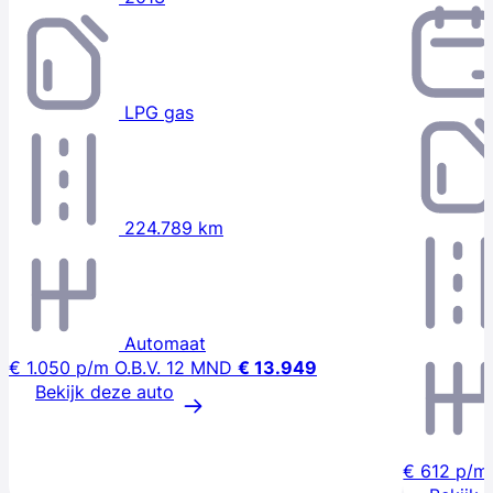
LPG gas
224.789 km
Automaat
€ 1.050
p/m
O.B.V. 12 MND
€ 13.949
Bekijk deze auto
€ 612
p/m