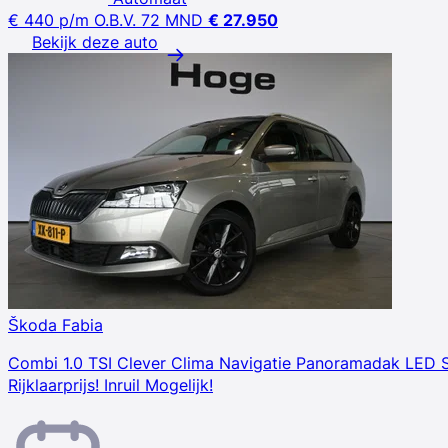
€ 440
p/m
O.B.V. 72 MND
€ 27.950
Bekijk deze auto
Škoda Fabia
Combi 1.0 TSI Clever Clima Navigatie Panoramadak LED 
Rijklaarprijs! Inruil Mogelijk!