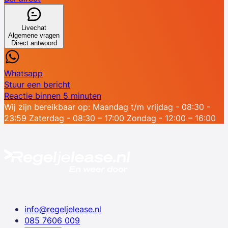
Livechat
Algemene vragen
Direct antwoord
Whatsapp
Stuur een bericht
Reactie binnen 5 minuten
Wij zijn bereikbaar op:
Maandag t/m vrijdag - 08:30 -
23:59
Zaterdag - 08:30 – 17:00
Zondag - 12:00 – 16:00
info@regeljelease.nl
085 7606 009