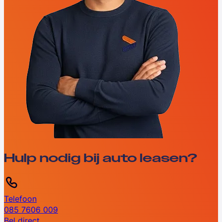
Hulp nodig bij auto leasen?
Telefoon
085 7606 009
Bel direct