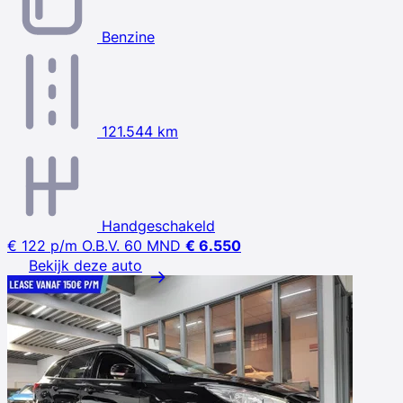
Benzine
121.544 km
Handgeschakeld
€ 122
p/m
O.B.V. 60 MND
€ 6.550
Bekijk deze auto