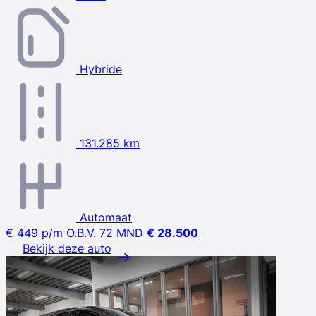
Hybride
131.285 km
Automaat
€ 449
p/m
O.B.V. 72 MND
€ 28.500
Bekijk deze auto