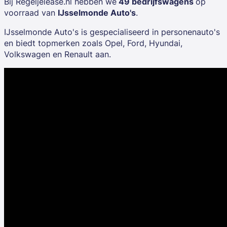
Bij Regeljelease.nl hebben we
49 bedrijfswagens
op
voorraad van
IJsselmonde Auto's
.
IJsselmonde Auto's is gespecialiseerd in personenauto's
en biedt topmerken zoals
Opel, Ford, Hyundai,
Volkswagen
en
Renault
aan.