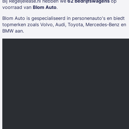
Bij Regeljelease.nl hebben we
62 bedrijfswagens
op
voorraad van
Blom Auto
.
Blom Auto is gespecialiseerd in personenauto's en biedt
topmerken zoals
Volvo, Audi, Toyota, Mercedes-Benz
en
BMW
aan.