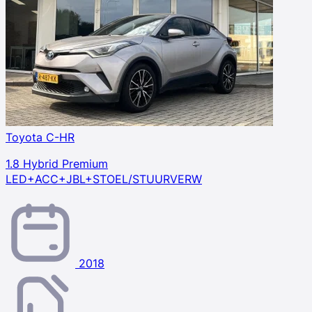
Toyota C-HR
1.8 Hybrid Premium
LED+ACC+JBL+STOEL/STUURVERW
2018