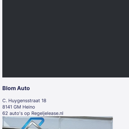
Blom Auto
C. Huygensstraat 18
8141 GM Heino
62 auto's op Regeljelease.nl