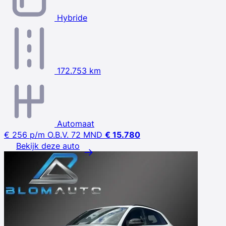
Hybride
172.753 km
Automaat
€ 256
p/m
O.B.V. 72 MND
€ 15.780
Bekijk deze auto