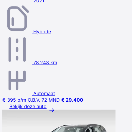
2021
Hybride
78.243 km
Automaat
€ 395
p/m
O.B.V. 72 MND
€ 29.400
Bekijk deze auto