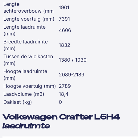
Lengte
1901
achteroverbouw (mm
Lengte voertuig (mm)
7391
Lengte laadruimte
4606
(mm)
Breedte laadruimte
1832
(mm)
Tussen de wielkasten
1380 / 1030
(mm)
Hoogte laadruimte
2089-2189
(mm)
Hoogte voertuig (mm)
2789
Laadvolume (m3)
18,4
Daklast (kg)
0
Volkswagen Crafter L5H4
laadruimte