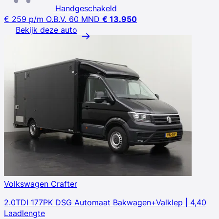
Handgeschakeld
€ 259
p/m
O.B.V. 60 MND
€ 13.950
Bekijk deze auto
Volkswagen Crafter
2.0TDI 177PK DSG Automaat Bakwagen+Valklep | 4,40
Laadlengte