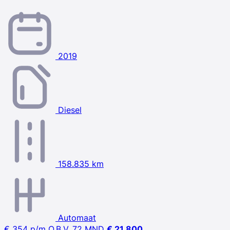
2019
Diesel
158.835 km
Automaat
€ 354
p/m
O.B.V. 72 MND
€ 21.800