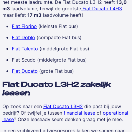
het meeste laadruimte. De
Fiat Ducato L3H2
heeft
13,0
m3
laadvolume, terwijl de grootste
Fiat Ducato L4H3
maar liefst
17 m3
laadvolume heeft!
Fiat Fiorino
(kleinste Fiat bus)
Fiat Doblo
(compacte Fiat bus)
Fiat Talento
(middelgrote Fiat bus)
Fiat Scudo (middelgrote Fiat bus)
Fiat Ducato
(grote Fiat bus)
Fiat Ducato L3H2
zakelijk
leasen
Op zoek naar een
Fiat Ducato L3H2
die past bij jouw
bedrijf? Of twijfel je tussen
financial lease
of
operational
lease
? Onze leaseadviseurs denken graag met je mee.
In een vrijblijvend adviesgesprek kijken we samen naar