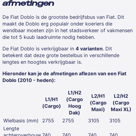
afmetingen
De Fiat Doblo is de grootste bedrijfsbus van Fiat. Dit
maakt de Doblo erg populair onder
koeriers die
wendbaar moeten zijn in het stadsverkeer
of vakmensen
die tot 5 kuub laadruimte nodig hebben.
De Fiat Doblo is verkrijgbaar in
4 varianten
. Dit
betekent dat deze grote bestelbus in verschillende
lengtes en hoogtes verkrijgbaar is.
Hieronder kan je de afmetingen aflezen van een Fiat
Doblo (2010 - heden):
L1/H2
L2/H1
L2/H2
L1/H1
(Cargo
(Cargo
(Cargo
(Cargo)
Hoog
Maxi)
Maxi XL)
Dak)
Wielbasis (mm)
2755
2755
3105
3105
Lengte
achteroverbouw
740
740
740
740