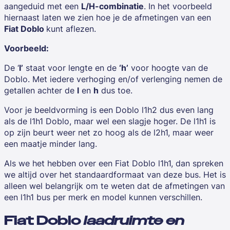
aangeduid met een
L/H-combinatie
. In het voorbeeld
hiernaast laten we zien hoe je de afmetingen van een
Fiat Doblo
kunt aflezen.
Voorbeeld:
De ‘
l’
staat voor lengte en de
‘h’
voor hoogte van de
Doblo. Met iedere verhoging en/of verlenging nemen de
getallen achter de
l
en
h
dus toe.
Voor je beeldvorming is een Doblo l1h2 dus even lang
als de l1h1 Doblo, maar wel een slagje hoger. De l1h1 is
op zijn beurt weer net zo hoog als de l2h1, maar weer
een maatje minder lang.
Als we het hebben over een Fiat Doblo l1h1, dan spreken
we altijd over het standaardformaat van deze bus. Het is
alleen wel belangrijk om te weten dat de afmetingen van
een l1h1 bus per merk en model kunnen verschillen.
Fiat Doblo
laadruimte en