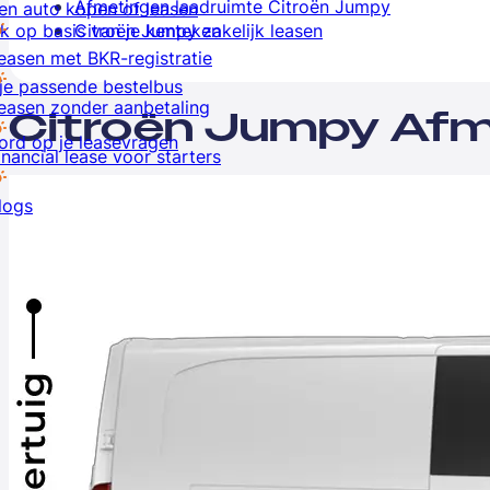
Afmetingen laadruimte Citroën Jumpy
en auto kopen of leasen
k op basis van je kenteken
Citroën Jumpy zakelijk leasen
easen met BKR-registratie
je passende bestelbus
easen zonder aanbetaling
Citroën Jumpy Afm
rd op je leasevragen
inancial lease voor starters
logs