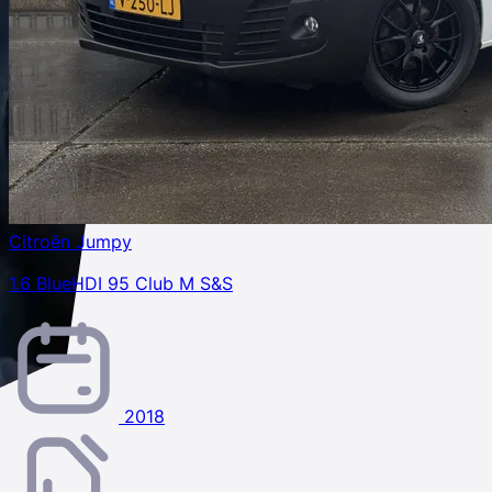
Citroën Jumpy
1.6 BlueHDI 95 Club M S&S
2018