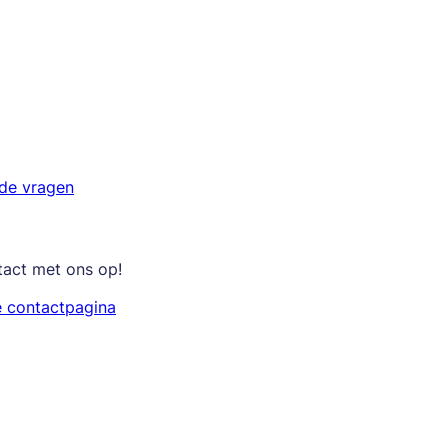
lde vragen
tact met ons op!
e contactpagina