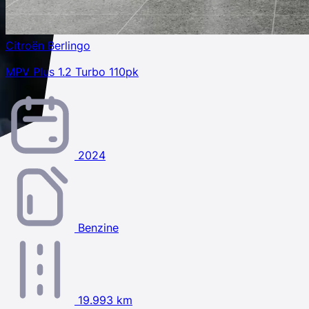
Citroën Berlingo
MPV Plus 1.2 Turbo 110pk
2024
Benzine
19.993 km