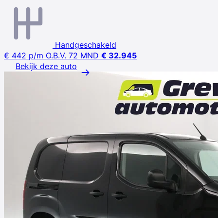
Handgeschakeld
€ 442
p/m
O.B.V. 72 MND
€ 32.945
Bekijk deze auto