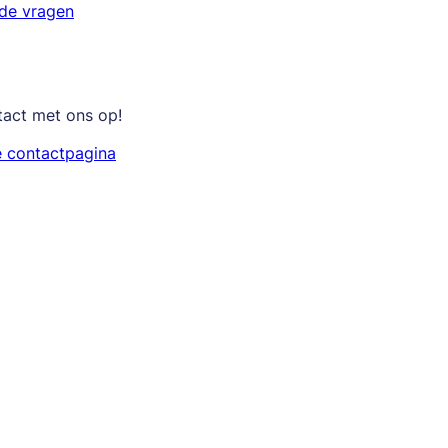
lde vragen
tact met ons op!
e contactpagina