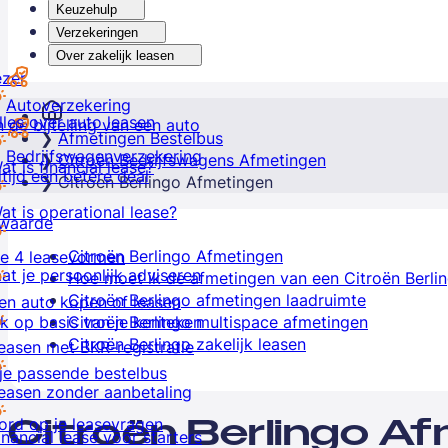
Keuzehulp
Verzekeringen
Over zakelijk leasen
ezer
Autoverzekering
lles over auto leasen
 de bijtelling van een auto
Afmetingen Bestelbus
Bedrijfswagenverzekering
Citroën Bedrijfswagens Afmetingen
at is financial lease?
ltijd een betere deal
Citroen Berlingo Afmetingen
at is operational lease?
lwaarde
Citroën Berlingo Afmetingen
e 4 leasevormen
at je persoonlijk adviseren
Hoe moet ik de afmetingen van een Citroën Berlin
Citroën Berlingo afmetingen laadruimte
en auto kopen of leasen
k op basis van je kenteken
Citroën Berlingo multispace afmetingen
Citroën Berlingo zakelijk leasen
easen met BKR-registratie
je passende bestelbus
easen zonder aanbetaling
Citroën Berlingo A
rd op je leasevragen
inancial lease voor starters