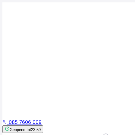
085 7606 009
Geopend tot
23:59