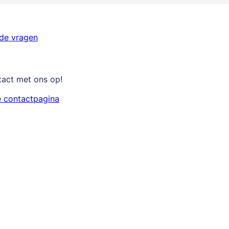
lde vragen
tact met ons op!
e contactpagina