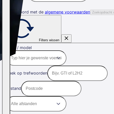
Ik ga akkoord met de
algemene voorwaarden
Zoekopdracht 
Filters wissen
Merk / model
Zoek op trefwoorden
Afstand