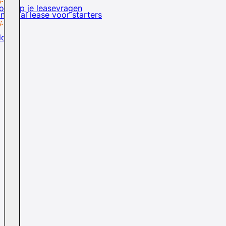
rd op je leasevragen
inancial lease voor starters
logs