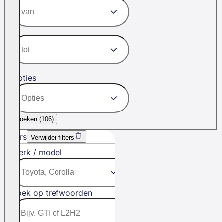
Opties
Zoeken (
106
)
Filters
Verwijder filters
Merk / model
Zoek op trefwoorden