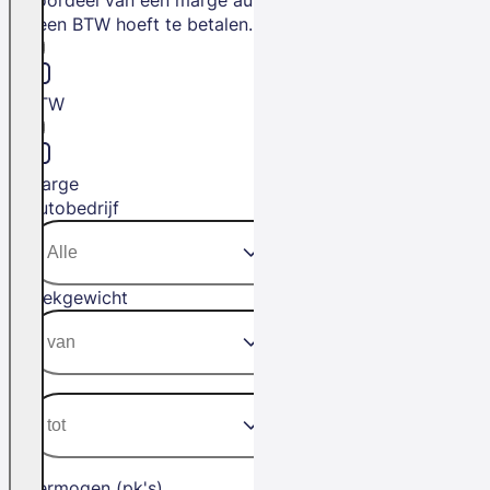
geen BTW hoeft te betalen.
BTW
Marge
Autobedrijf
Trekgewicht
Vermogen (pk's)