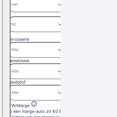
Carrosserie
Transmissie
Brandstof
BTW/Marge
Op een marge-auto zit €0 BTW. Het
voordeel van een marge auto is dat je