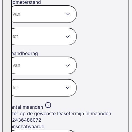
Kilometerstand
Maandbedrag
Aantal maanden
Filter op de gewenste leasetermijn in maanden
12
24
36
48
60
72
Aanschafwaarde