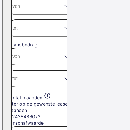
Maandbedrag
Aantal maanden
Filter op de gewenste leasetermijn in
maanden
12
24
36
48
60
72
Aanschafwaarde