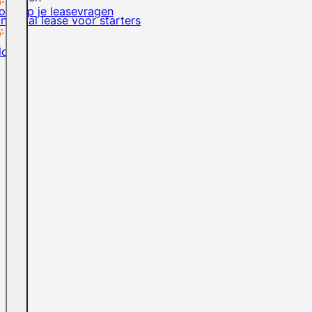
rd op je leasevragen
inancial lease voor starters
logs