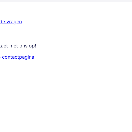
lde vragen
tact met ons op!
e contactpagina