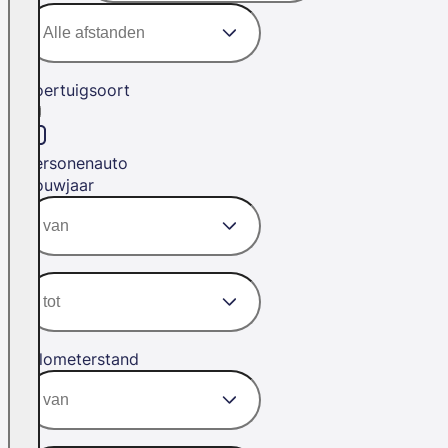
Voertuigsoort
Personenauto
Bouwjaar
Kilometerstand