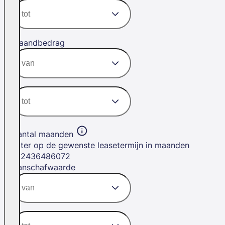
Maandbedrag
Aantal maanden
Filter op de gewenste leasetermijn in maanden
12
24
36
48
60
72
Aanschafwaarde