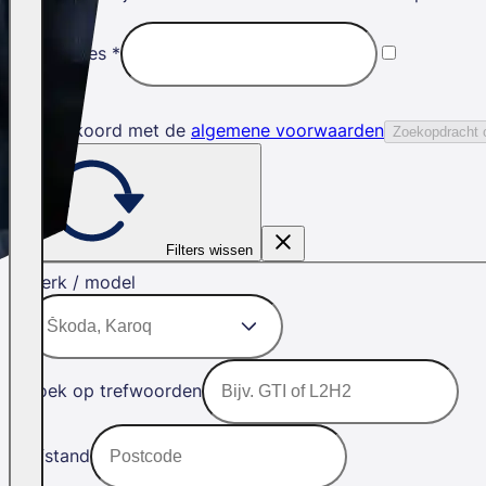
E-mailadres
*
Ik ga akkoord met de
algemene voorwaarden
Zoekopdracht 
Filters wissen
Merk / model
Zoek op trefwoorden
Afstand