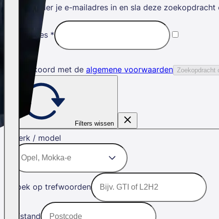
Vul hieronder je e-mailadres in en sla deze zoekopdracht 
E-mailadres
*
Ik ga akkoord met de
algemene voorwaarden
Zoekopdracht 
Filters wissen
Merk / model
Zoek op trefwoorden
Afstand