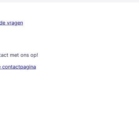
lde vragen
tact met ons op!
e contactpagina