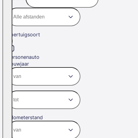
Voertuigsoort
Personenauto
Bouwjaar
Kilometerstand