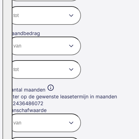
Maandbedrag
Aantal maanden
Filter op de gewenste leasetermijn in maanden
12
24
36
48
60
72
Aanschafwaarde