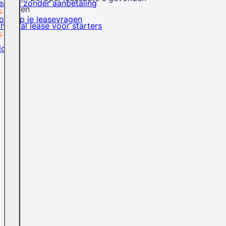
easen zonder aanbetaling
Sluiten
rd op je leasevragen
inancial lease voor starters
logs