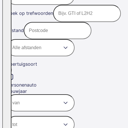
Zoek op trefwoorden
Afstand
Voertuigsoort
Personenauto
Bouwjaar