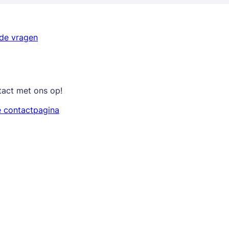
lde vragen
tact met ons op!
e contactpagina