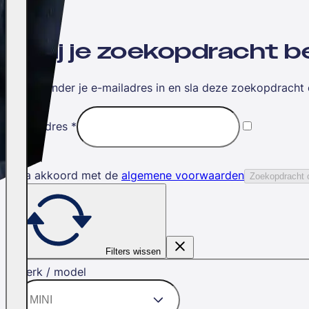
Wil jij je zoekopdracht
Vul hieronder je e-mailadres in en sla deze zoekopdracht 
E-mailadres
*
Ik ga akkoord met de
algemene voorwaarden
Zoekopdracht 
Filters wissen
Merk / model