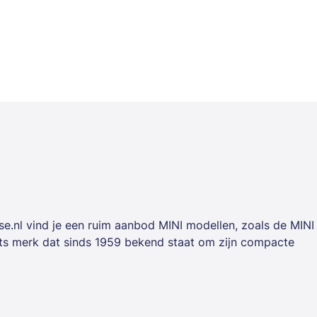
ase.nl vind je een ruim aanbod MINI modellen, zoals de MINI
its merk dat sinds 1959 bekend staat om zijn compacte
ncial lease rijd je een MINI zonder grote investering voora
en renteaftrek.