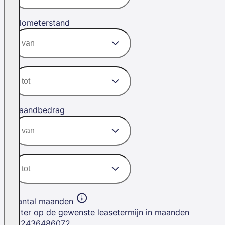
Kilometerstand
Maandbedrag
Aantal maanden
Filter op de gewenste leasetermijn in maanden
12
24
36
48
60
72