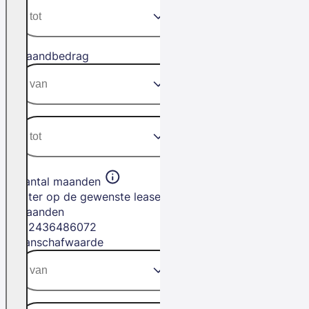
Maandbedrag
Aantal maanden
Filter op de gewenste leasetermijn in
maanden
12
24
36
48
60
72
Aanschafwaarde