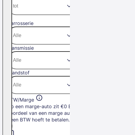
Carrosserie
Transmissie
Brandstof
BTW/Marge
Op een marge-auto zit €0 BTW. Het
voordeel van een marge auto is dat je
geen BTW hoeft te betalen.