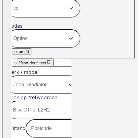
Opties
Zoeken (
4
)
Filters
Verwijder filters
Merk / model
Zoek op trefwoorden
Afstand