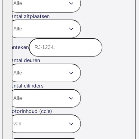
Aantal zitplaatsen
Kenteken
Aantal deuren
Aantal cilinders
Motorinhoud (cc's)