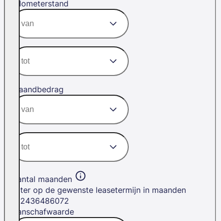
Kilometerstand
Maandbedrag
Aantal maanden
Filter op de gewenste leasetermijn in maanden
12
24
36
48
60
72
Aanschafwaarde