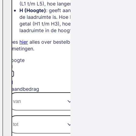
(L1 t/m L5), hoe langer de bus.
H (Hoogte)
: geeft aan hoe hoog
de laadruimte is. Hoe hoger het
getal (H1 t/m H3), hoe meer
laadruimte in de hoogte.
Lees
hier
alles over bestelbus
afmetingen.
Hoogte
H1
Maandbedrag