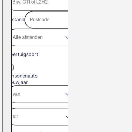
Afstand
Voertuigsoort
Personenauto
Bouwjaar