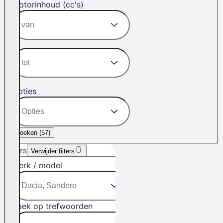
Motorinhoud (cc's)
Opties
Zoeken (
57
)
Filters
Verwijder filters
Merk / model
Zoek op trefwoorden