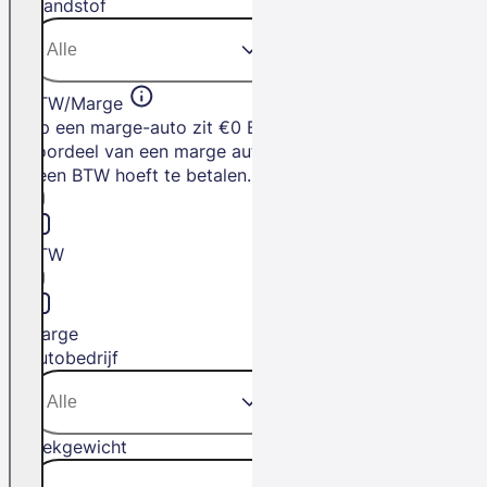
Brandstof
BTW/Marge
Op een marge-auto zit €0 BTW. Het
voordeel van een marge auto is dat je
geen BTW hoeft te betalen.
BTW
Marge
Autobedrijf
Trekgewicht