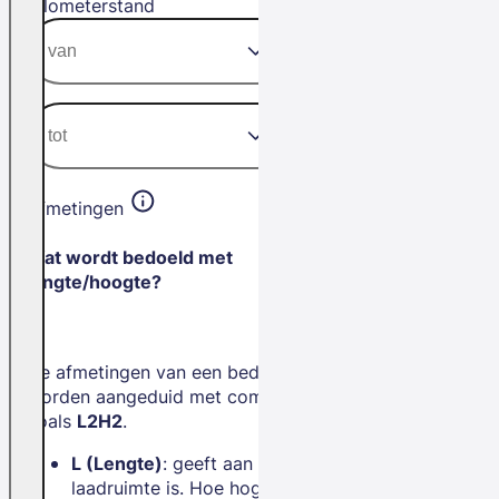
Kilometerstand
Afmetingen
Wat wordt bedoeld met
lengte/hoogte?
De afmetingen van een bedrijfswagen
worden aangeduid met combinaties
zoals
L2H2
.
L (Lengte)
: geeft aan hoe lang de
laadruimte is. Hoe hoger het getal