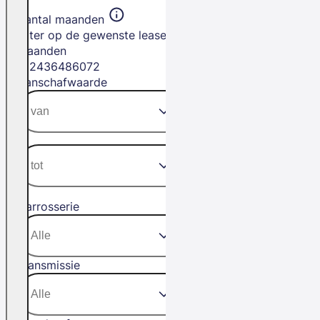
Aantal maanden
Filter op de gewenste leasetermijn in
maanden
12
24
36
48
60
72
Aanschafwaarde
Carrosserie
Transmissie