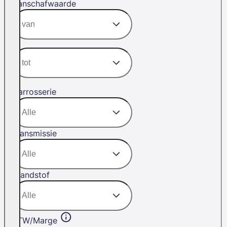
Aanschafwaarde
Carrosserie
Transmissie
Brandstof
BTW/Marge