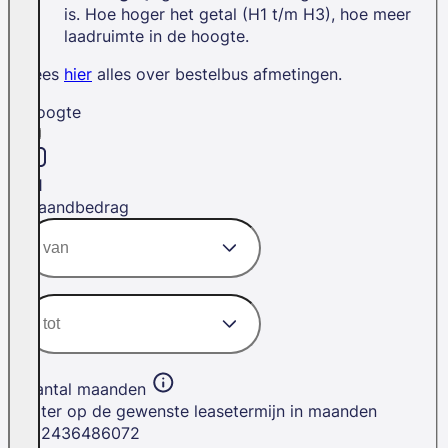
is. Hoe hoger het getal (H1 t/m H3), hoe meer
laadruimte in de hoogte.
Lees
hier
alles over bestelbus afmetingen.
Hoogte
H1
Maandbedrag
Aantal maanden
Filter op de gewenste leasetermijn in maanden
12
24
36
48
60
72