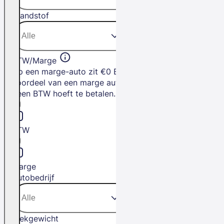
Brandstof
BTW/Marge
Op een marge-auto zit €0 BTW. Het
voordeel van een marge auto is dat je
geen BTW hoeft te betalen.
BTW
Marge
Autobedrijf
Trekgewicht