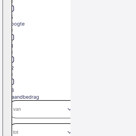
L5
Hoogte
H1
H2
H3
Maandbedrag