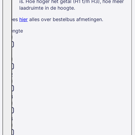
is. Hoe hoger het getal (H1 t/m H3), hoe meer
laadruimte in de hoogte.
Lees
hier
alles over bestelbus afmetingen.
Lengte
L1
L2
L3
L4