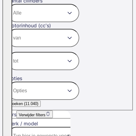
Aantal cilinders
Motorinhoud (cc's)
Opties
Zoeken (
11.040
)
Filters
Verwijder filters
Merk / model