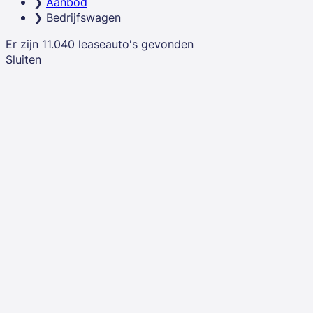
Aanbod
Benieuwd naar het financial leasen van een
Bedrijfswagen
bedrijfswagens?
Er zijn
11.040
leaseauto's
gevonden
Ontdek hieronder alle bedrijfswagen financial lease
Sluiten
deals!