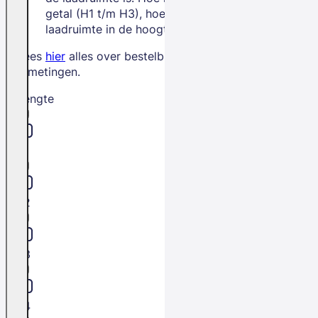
getal (H1 t/m H3), hoe meer
laadruimte in de hoogte.
Lees
hier
alles over bestelbus
afmetingen.
Lengte
L1
L2
L3
L4