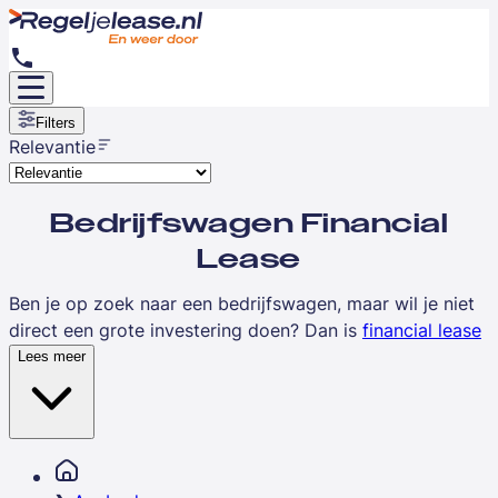
Filters
Relevantie
Bedrijfswagen Financial
Lease
Ben je op zoek naar een bedrijfswagen, maar wil je niet
direct een grote investering doen? Dan is
financial lease
een goede optie voor jou!
Lees meer
Bij
Regeljelease.nl
bieden we bedrijfswagens van alle
topmerken aan met financial lease. Denk aan populaire
modellen zoals de populaire
Mercedes-Benz Vito
,
Renault Trafic
,
Opel Vivaro
.