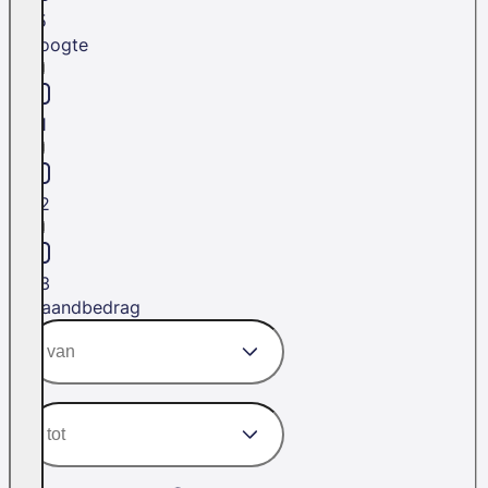
L5
Hoogte
H1
H2
H3
Maandbedrag