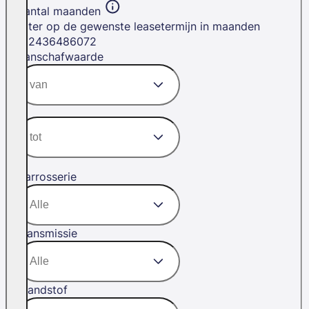
Aantal maanden
Filter op de gewenste leasetermijn in maanden
12
24
36
48
60
72
Aanschafwaarde
Carrosserie
Transmissie
Brandstof