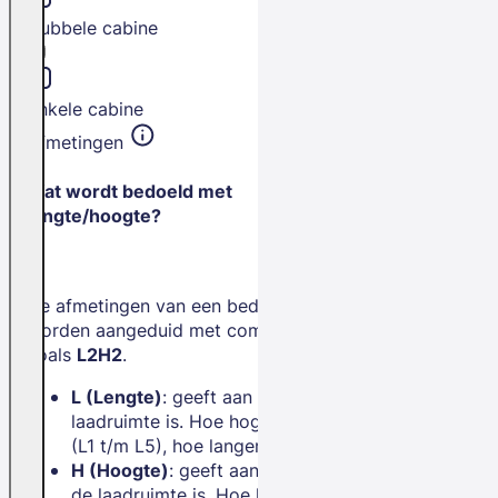
Dubbele cabine
Enkele cabine
Afmetingen
Wat wordt bedoeld met
lengte/hoogte?
De afmetingen van een bedrijfswagen
worden aangeduid met combinaties
zoals
L2H2
.
L (Lengte)
: geeft aan hoe lang de
laadruimte is. Hoe hoger het getal
(L1 t/m L5), hoe langer de bus.
H (Hoogte)
: geeft aan hoe hoog
de laadruimte is. Hoe hoger het