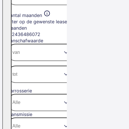
Aantal maanden
Filter op de gewenste leasetermijn in
maanden
12
24
36
48
60
72
Aanschafwaarde
Carrosserie
Transmissie