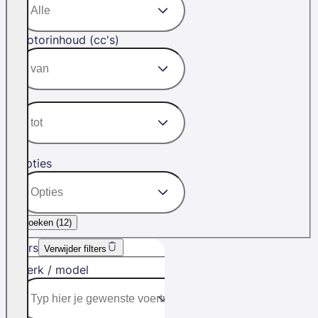
Motorinhoud (cc's)
Opties
Zoeken (
12
)
Filters
Verwijder filters
Merk / model