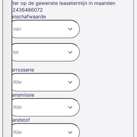
Filter op de gewenste leasetermijn in maanden
12
24
36
48
60
72
Aanschafwaarde
Carrosserie
Transmissie
Brandstof