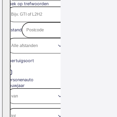
Zoek op trefwoorden
Afstand
Voertuigsoort
Personenauto
Bouwjaar