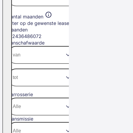
Aantal maanden
Filter op de gewenste leasetermijn in
maanden
12
24
36
48
60
72
Aanschafwaarde
Carrosserie
Transmissie