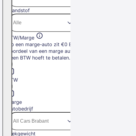
Brandstof
BTW/Marge
Op een marge-auto zit €0 BTW. Het
voordeel van een marge auto is dat je
geen BTW hoeft te betalen.
BTW
Marge
Autobedrijf
Trekgewicht