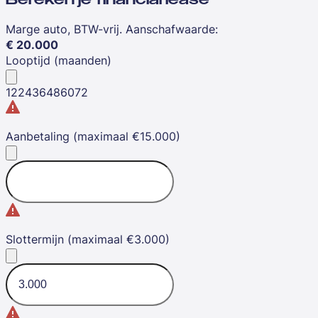
Marge auto, BTW-vrij. Aanschafwaarde
:
€
20.000
Looptijd (maanden)
12
24
36
48
60
72
Aanbetaling (maximaal €15.000)
Slottermijn (maximaal €3.000)