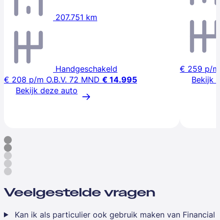
207.751 km
Handgeschakeld
€ 259
p/m
€ 208
p/m
O.B.V. 72 MND
€ 14.995
Bekijk 
Bekijk deze auto
Veelgestelde vragen
Kan ik als particulier ook gebruik maken van Financial