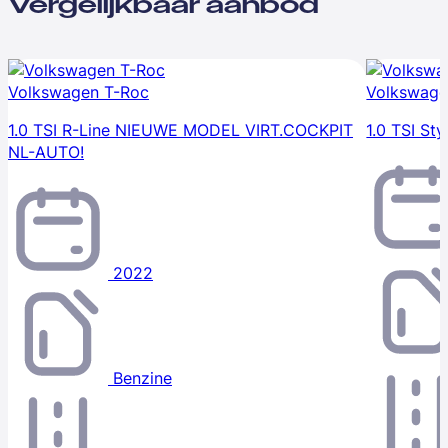
Vergelijkbaar aanbod
Volkswagen T-Roc
Volkswage
1.0 TSI R-Line NIEUWE MODEL VIRT.COCKPIT
1.0 TSI Sty
NL-AUTO!
2022
Benzine