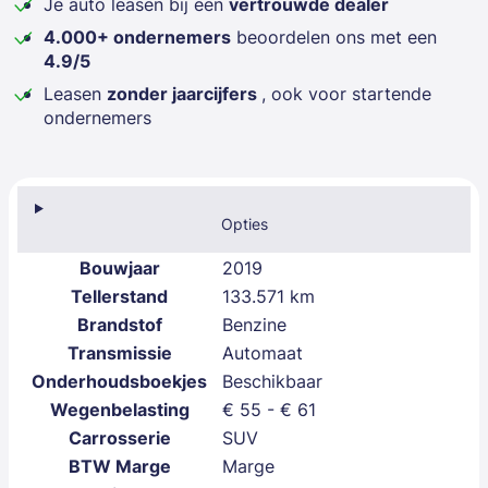
Je auto leasen bij een
vertrouwde dealer
4.000+ ondernemers
beoordelen ons met een
4.9/5
Leasen
zonder jaarcijfers
, ook voor startende
ondernemers
Technische gegevens
Algemeen
Opties
Bouwjaar
2019
Tellerstand
133.571 km
Brandstof
Benzine
Transmissie
Automaat
Onderhoudsboekjes
Beschikbaar
Wegenbelasting
€ 55 - € 61
Carrosserie
SUV
BTW Marge
Marge