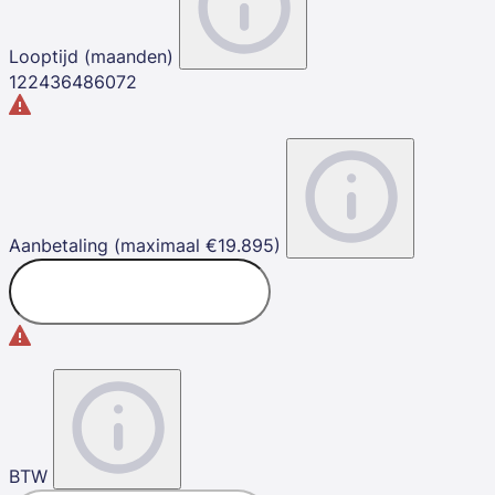
Looptijd (maanden)
12
24
36
48
60
72
Aanbetaling (maximaal €19.895)
BTW