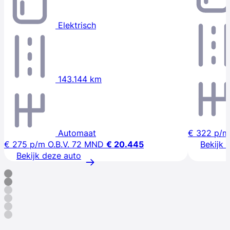
Elektrisch
143.144 km
Automaat
€ 322
p/m
€ 275
p/m
O.B.V. 72 MND
€ 20.445
Bekijk 
Bekijk deze auto