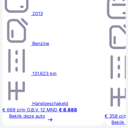
2013
Benzine
131.623 km
Handgeschakeld
€ 669
p/m
O.B.V. 12 MND
€ 8.888
Bekijk deze auto
€ 358
p/m
Bekijk 