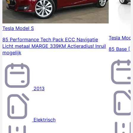
Tesla Model S
Tesla Mode
85 Performance Tech Pack ECC Navigatie
Licht metaal MARGE 339KM Actieradius! Inruil
85 Base [ 
mogelijk
2013
Elektrisch