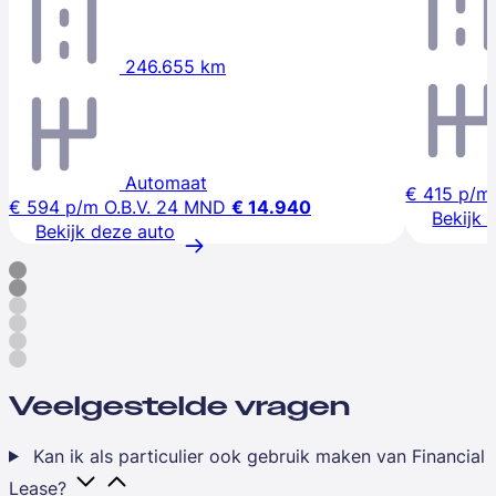
246.655 km
Automaat
€ 415
p/m
€ 594
p/m
O.B.V. 24 MND
€ 14.940
Bekijk 
Bekijk deze auto
Veelgestelde vragen
Kan ik als particulier ook gebruik maken van Financial
Lease?