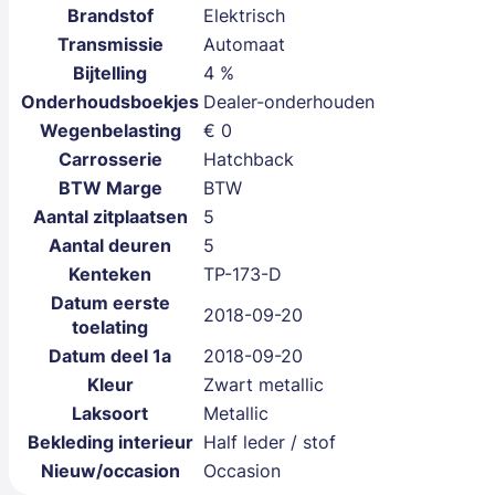
Brandstof
Elektrisch
Transmissie
Automaat
Bijtelling
4 %
Onderhoudsboekjes
Dealer-onderhouden
Wegenbelasting
€ 0
Carrosserie
Hatchback
BTW Marge
BTW
Aantal zitplaatsen
5
Aantal deuren
5
Kenteken
TP-173-D
Datum eerste
2018-09-20
toelating
Datum deel 1a
2018-09-20
Kleur
Zwart metallic
Laksoort
Metallic
Bekleding interieur
Half leder / stof
Nieuw/occasion
Occasion