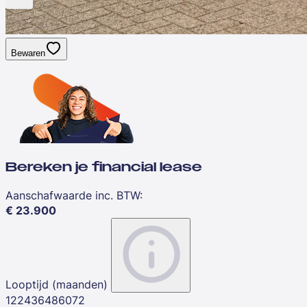
Bewaren
Bereken je financial lease
Aanschafwaarde inc. BTW
:
€
23.900
Looptijd (maanden)
12
24
36
48
60
72