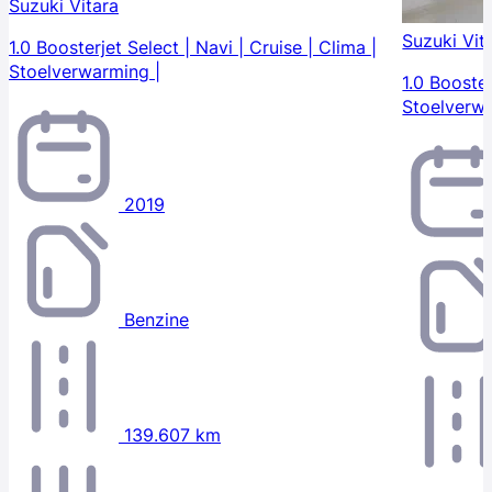
Suzuki Vitara
Suzuki Vit
1.0 Boosterjet Select | Navi | Cruise | Clima |
Stoelverwarming |
1.0 Booste
Stoelverwa
2019
Benzine
139.607 km