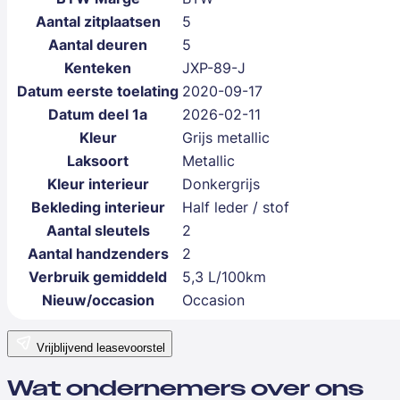
Aantal zitplaatsen
5
Aantal deuren
5
Kenteken
JXP-89-J
Datum eerste toelating
2020-09-17
Datum deel 1a
2026-02-11
Kleur
Grijs metallic
Laksoort
Metallic
Kleur interieur
Donkergrijs
Bekleding interieur
Half leder / stof
Aantal sleutels
2
Aantal handzenders
2
Verbruik gemiddeld
5,3 L/100km
Nieuw/occasion
Occasion
Vrijblijvend leasevoorstel
Wat ondernemers over ons