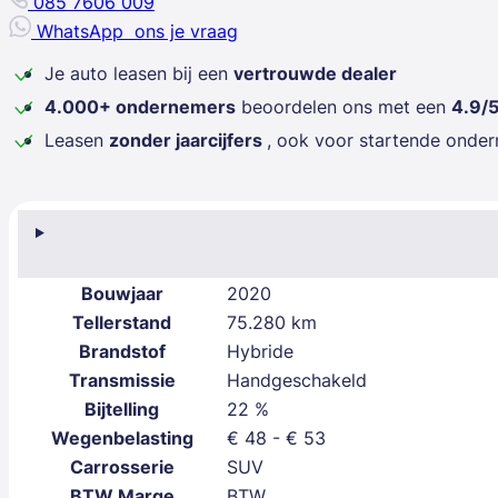
085 7606 009
WhatsApp
ons je vraag
Je auto leasen bij een
vertrouwde dealer
4.000+ ondernemers
beoordelen ons met een
4.9/
Leasen
zonder jaarcijfers
, ook voor startende onde
Bouwjaar
2020
Tellerstand
75.280 km
Brandstof
Hybride
Transmissie
Handgeschakeld
Bijtelling
22 %
Wegenbelasting
€ 48 - € 53
Carrosserie
SUV
BTW Marge
BTW