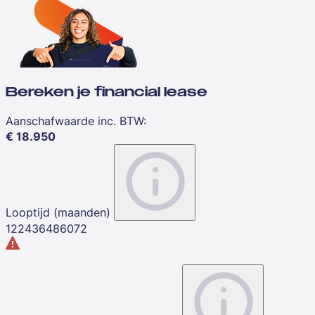
Bereken je financial lease
Aanschafwaarde inc. BTW
:
€
18.950
Looptijd (maanden)
12
24
36
48
60
72