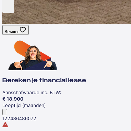
Bewaren
Bereken je financial lease
Aanschafwaarde inc. BTW
:
€
18.900
Looptijd (maanden)
12
24
36
48
60
72