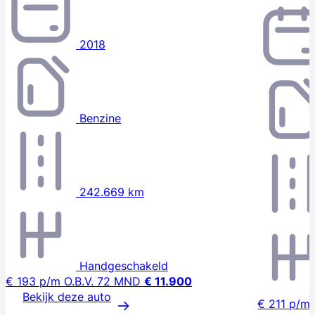
2018
Benzine
242.669 km
Handgeschakeld
€ 193
p/m
O.B.V. 72 MND
€ 11.900
Bekijk deze auto
€ 211
p/m