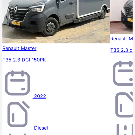
Renault Ma
Renault Master
T35 2.3 d
T35 2.3 DCI 150PK
2022
Diesel