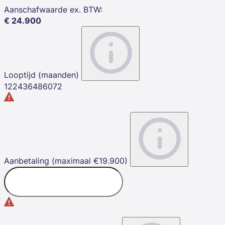
Aanschafwaarde ex. BTW
:
€
24.900
Looptijd (maanden)
12
24
36
48
60
72
Aanbetaling (maximaal €19.900)