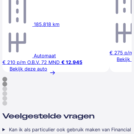
185.818 km
€ 275
p/m
Automaat
Bekijk 
€ 210
p/m
O.B.V. 72 MND
€ 12.945
Bekijk deze auto
Veelgestelde vragen
Kan ik als particulier ook gebruik maken van Financial