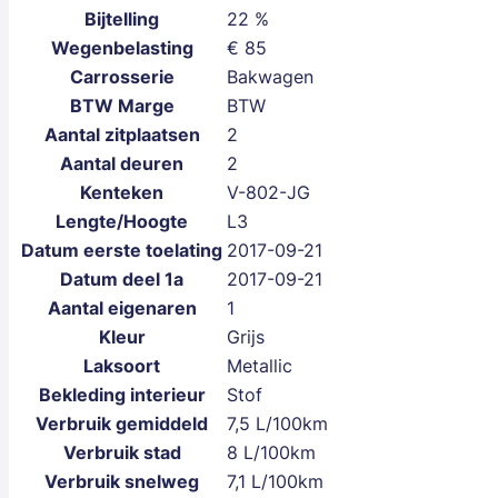
Bijtelling
22 %
Wegenbelasting
€ 85
Carrosserie
Bakwagen
BTW Marge
BTW
Aantal zitplaatsen
2
Aantal deuren
2
Kenteken
V-802-JG
Lengte/Hoogte
L3
Datum eerste toelating
2017-09-21
Datum deel 1a
2017-09-21
Aantal eigenaren
1
Kleur
Grijs
Laksoort
Metallic
Bekleding interieur
Stof
Verbruik gemiddeld
7,5 L/100km
Verbruik stad
8 L/100km
Verbruik snelweg
7,1 L/100km