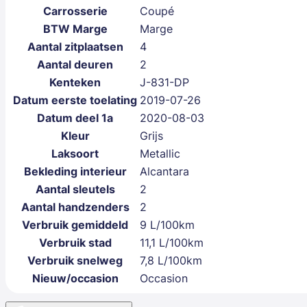
Carrosserie
Coupé
BTW Marge
Marge
Aantal zitplaatsen
4
Aantal deuren
2
Kenteken
J-831-DP
Datum eerste toelating
2019-07-26
Datum deel 1a
2020-08-03
Kleur
Grijs
Laksoort
Metallic
Bekleding interieur
Alcantara
Aantal sleutels
2
Aantal handzenders
2
Verbruik gemiddeld
9 L/100km
Verbruik stad
11,1 L/100km
Verbruik snelweg
7,8 L/100km
Nieuw/occasion
Occasion