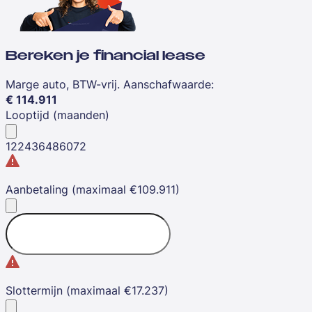
Bereken je financial lease
Marge auto, BTW-vrij. Aanschafwaarde
:
€
114.911
Looptijd (maanden)
12
24
36
48
60
72
Aanbetaling (maximaal €109.911)
Slottermijn (maximaal €17.237)