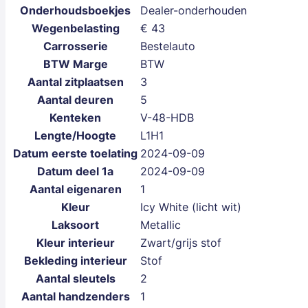
Onderhoudsboekjes
Dealer-onderhouden
Wegenbelasting
€ 43
Carrosserie
Bestelauto
BTW Marge
BTW
Aantal zitplaatsen
3
Aantal deuren
5
Kenteken
V-48-HDB
Lengte/Hoogte
L1H1
Datum eerste toelating
2024-09-09
Datum deel 1a
2024-09-09
Aantal eigenaren
1
Kleur
Icy White (licht wit)
Laksoort
Metallic
Kleur interieur
Zwart/grijs stof
Bekleding interieur
Stof
Aantal sleutels
2
Aantal handzenders
1