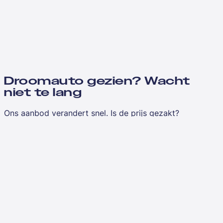
Droomauto gezien? Wacht
niet te lang
Ons aanbod verandert snel. Is de prijs gezakt?
Vergelijkbaar aanbod toegevoegd?
Laat je e-mailadres achter en je hoort het als eerste
wanneer we updates hebben over jouw favorieten.
E-mailadres
*
Ik ga akkoord met de
algemene voorwaarden