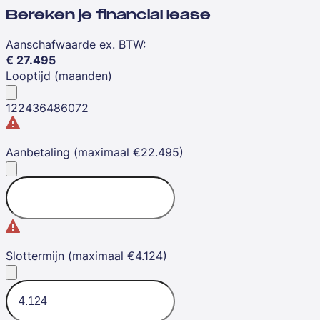
Bereken je financial lease
Aanschafwaarde ex. BTW
:
€
27.495
Looptijd (maanden)
12
24
36
48
60
72
Aanbetaling (maximaal €22.495)
Slottermijn (maximaal €4.124)