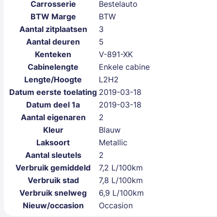
Carrosserie
Bestelauto
BTW Marge
BTW
Aantal zitplaatsen
3
Aantal deuren
5
Kenteken
V-891-XK
Cabinelengte
Enkele cabine
Lengte/Hoogte
L2H2
Datum eerste toelating
2019-03-18
Datum deel 1a
2019-03-18
Aantal eigenaren
2
Kleur
Blauw
Laksoort
Metallic
Aantal sleutels
2
Verbruik gemiddeld
7,2 L/100km
Verbruik stad
7,8 L/100km
Verbruik snelweg
6,9 L/100km
Nieuw/occasion
Occasion