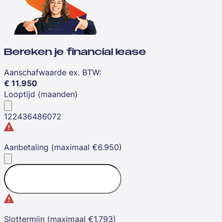
Bereken je financial lease
Aanschafwaarde ex. BTW
:
€
11.950
Looptijd (maanden)
12
24
36
48
60
72
Aanbetaling (maximaal €6.950)
Slottermijn (maximaal €1.793)