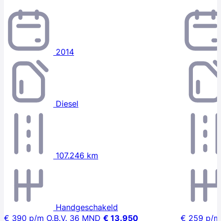
2014
Diesel
107.246 km
Handgeschakeld
€ 390
p/m
O.B.V. 36 MND
€ 13.950
€ 259
p/m