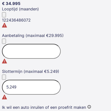
€
34.995
Looptijd (maanden)
12
24
36
48
60
72
Aanbetaling (maximaal €29.995)
Slottermijn (maximaal €5.249)
Ik wil een auto inruilen of een proefrit maken