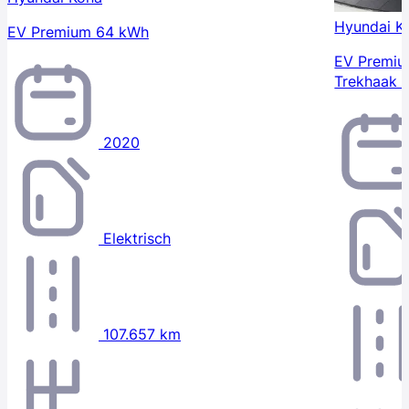
Hyundai K
EV Premium 64 kWh
EV Premiu
Trekhaak |
2020
Elektrisch
107.657 km