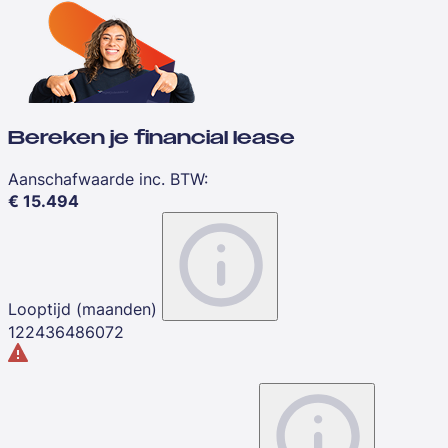
Bereken je financial lease
Aanschafwaarde inc. BTW
:
€
15.494
Looptijd (maanden)
12
24
36
48
60
72