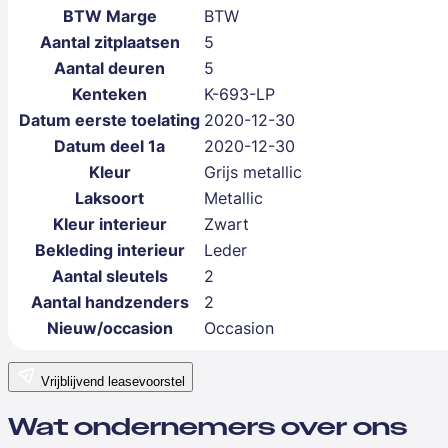
BTW Marge
BTW
Aantal zitplaatsen
5
Aantal deuren
5
Kenteken
K-693-LP
Datum eerste toelating
2020-12-30
Datum deel 1a
2020-12-30
Kleur
Grijs metallic
Laksoort
Metallic
Kleur interieur
Zwart
Bekleding interieur
Leder
Aantal sleutels
2
Aantal handzenders
2
Nieuw/occasion
Occasion
Vrijblijvend leasevoorstel
Wat ondernemers over ons