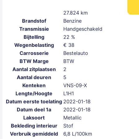
27.824 km
Brandstof
Benzine
Transmissie
Handgeschakeld
Bijtelling
22 %
Wegenbelasting
€ 38
Carrosserie
Bestelauto
BTW Marge
BTW
Aantal zitplaatsen
2
Aantal deuren
5
Kenteken
VNS-09-X
Lengte/Hoogte
L1H1
Datum eerste toelating
2022-01-18
Datum deel 1a
2022-01-18
Laksoort
Metallic
Bekleding interieur
Stof
Verbruik gemiddeld
6,8 L/100km