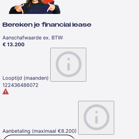
Bereken je financial lease
Aanschafwaarde ex. BTW
:
€
13.200
Looptijd (maanden)
12
24
36
48
60
72
Aanbetaling (maximaal €8.200)