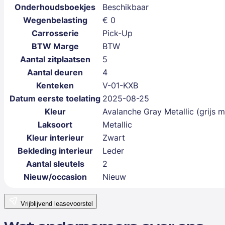
Onderhoudsboekjes
Beschikbaar
Wegenbelasting
€ 0
Carrosserie
Pick-Up
BTW Marge
BTW
Aantal zitplaatsen
5
Aantal deuren
4
Kenteken
V-01-KXB
Datum eerste toelating
2025-08-25
Kleur
Avalanche Gray Metallic (grijs me
Laksoort
Metallic
Kleur interieur
Zwart
Bekleding interieur
Leder
Aantal sleutels
2
Nieuw/occasion
Nieuw
Vrijblijvend leasevoorstel