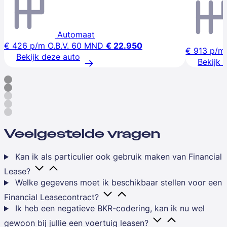
Automaat
€ 426
p/m
O.B.V. 60 MND
€ 22.950
€ 913
p/m
Bekijk deze auto
Bekijk 
Veelgestelde vragen
Kan ik als particulier ook gebruik maken van Financial
Lease?
Welke gegevens moet ik beschikbaar stellen voor een
Financial Leasecontract?
Ik heb een negatieve BKR-codering, kan ik nu wel
gewoon bij jullie een voertuig leasen?