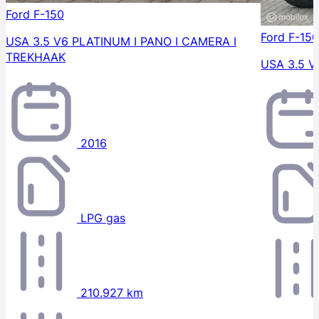
Ford F-150
Ford F-15
USA 3.5 V6 PLATINUM I PANO I CAMERA I
TREKHAAK
USA 3.5 V
2016
LPG gas
210.927 km