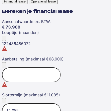
Financial lease
Operational lease
Bereken je financial lease
Aanschafwaarde ex. BTW
:
€
73.900
Looptijd (maanden)
12
24
36
48
60
72
Aanbetaling (maximaal €68.900)
Slottermijn (maximaal €11.085)