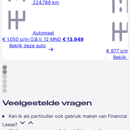
224.789 km
Automaat
€ 1.050
p/m
O.B.V. 12 MND
€ 13.949
Bekijk deze auto
€ 877
p/m
Bekijk 
Veelgestelde vragen
Kan ik als particulier ook gebruik maken van Financial
Lease?