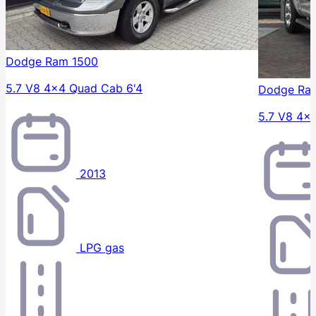
Dodge Ram 1500
5.7 V8 4x4 Quad Cab 6'4
Dodge Ra
5.7 V8 4x
2013
LPG gas