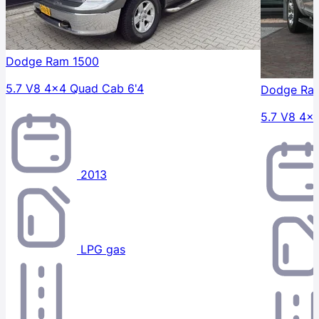
Dodge Ram 1500
5.7 V8 4x4 Quad Cab 6'4
Dodge Ra
5.7 V8 4x
2013
LPG gas