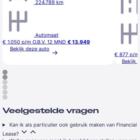
224.789 km
Automaat
€ 1.050
p/m
O.B.V. 12 MND
€ 13.949
Bekijk deze auto
€ 877
p/m
Bekijk 
Veelgestelde vragen
Kan ik als particulier ook gebruik maken van Financial
Lease?