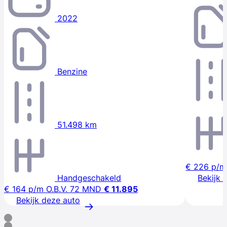
2022
Benzine
51.498 km
€ 226
p/m
Handgeschakeld
Bekijk 
€ 164
p/m
O.B.V. 72 MND
€ 11.895
Bekijk deze auto