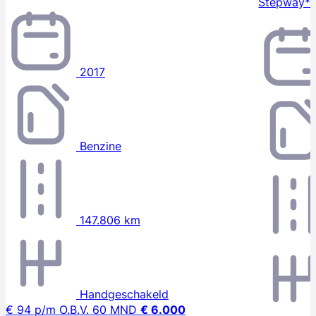
Stepway*
2017
Benzine
147.806 km
Handgeschakeld
€ 94
p/m
O.B.V. 60 MND
€ 6.000